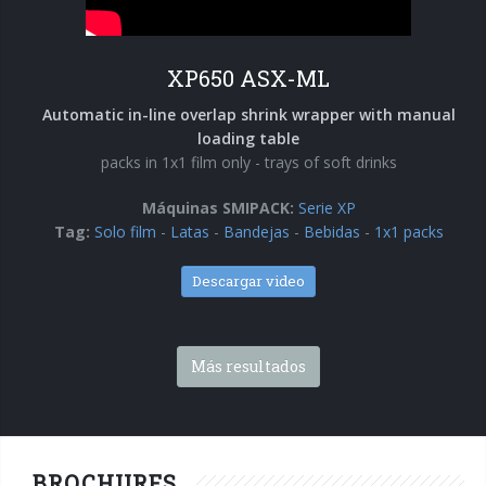
XP650 ASX-ML
Automatic in-line overlap shrink wrapper with manual
loading table
packs in 1x1 film only - trays of soft drinks
Máquinas SMIPACK:
Serie XP
Tag:
Solo film
-
Latas
-
Bandejas
-
Bebidas
-
1x1 packs
Descargar video
Más resultados
BROCHURES