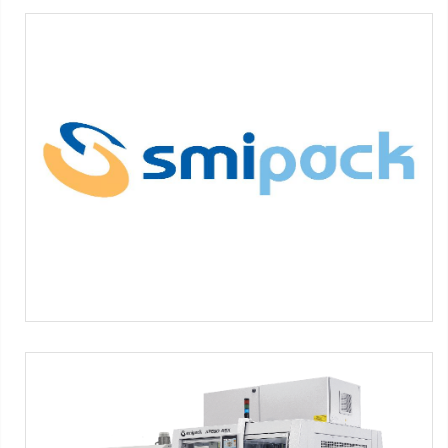
SMIPACK LOGO
Máquinas SMIPACK:
Serie SL
-
Serie S
-
Serie FP
-
Serie HS
-
Serie BP
-
Serie XP
-
Serie WPS
-
Serie HA
XP650 ASX