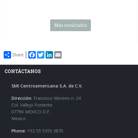
Más resultados
Facebook
Twitter
LinkedIn
Email
Share
CONTÁCTANOS
SMI Centroamericana S.A. de C.V.
Dirección:
Francisco Moreno n. 24
Col. Vallejo Poniente
07790 MEXICO D.F.
Mexico
Phone:
+52 55 5355 3870