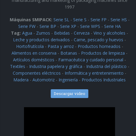
manufacturing and marketing of packaging machines since
1997
Encartonadoras wrap-around
Serie WPS
Máquinas SMIPACK:
Serie SL
-
Serie S
-
Serie FP
-
Serie HS
-
Serie FW
-
Serie BP
-
Serie XP
-
Serie WPS
-
Serie HA
Tag:
Agua
-
Zumos
-
Bebidas
-
Cerveza
-
Vino y alcoholes
-
Colocadoras automáticas de asas
Leche y productos derivados
-
Carne, pescado y huevos
-
Serie HA
Hortofrutícola
-
Pasta y arroz
-
Productos horneados
-
Alimentos en conserva
-
Botanas
-
Productos de limpieza
-
Artículos domésticos
-
Farmacéutica y cuidado personal
-
Textiles
-
Industria papelera y gráfica
-
Industria del plástico
-
Componentes eléctricos
-
Informática y entretenimiento
-
Madera
-
Automotriz
-
Ingeniería
-
Productos Industriales
Descargar video