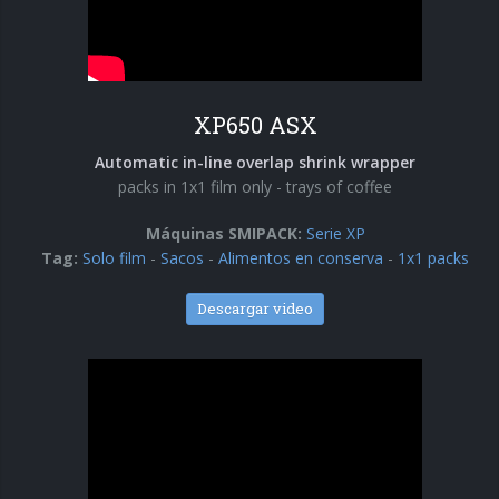
XP650 ASX
Automatic in-line overlap shrink wrapper
packs in 1x1 film only - trays of coffee
Máquinas SMIPACK:
Serie XP
Tag:
Solo film
-
Sacos
-
Alimentos en conserva
-
1x1 packs
Descargar video