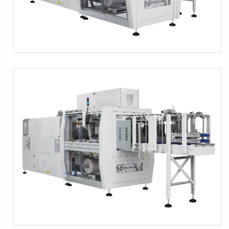
XP650 ALX
In-line infeed automatic overlap shrink wrapper
Máquinas SMIPACK:
Serie XP