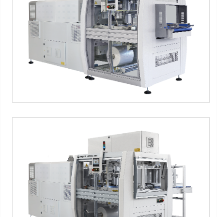
n-line infeed automatic overlap shrink wrapper
Máquinas SMIPACK:
Serie XP
XP650 ARX
90° infeed automatic overlap shrink wrapper
Máquinas SMIPACK:
Serie XP