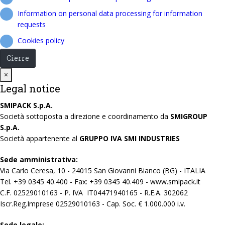
Information on personal data processing for information
requests
Cookies policy
Cierre
Close
×
Legal notice
SMIPACK S.p.A.
Società sottoposta a direzione e coordinamento da
SMIGROUP
S.p.A.
Società appartenente al
GRUPPO IVA SMI INDUSTRIES
Sede amministrativa:
Via Carlo Ceresa, 10 - 24015 San Giovanni Bianco (BG) - ITALIA
Tel. +39 0345 40.400 - Fax: +39 0345 40.409 - www.smipack.it
C.F. 02529010163 - P. IVA IT04471940165 - R.E.A. 302062
Iscr.Reg.Imprese 02529010163 - Cap. Soc. € 1.000.000 i.v.
Sede legale: