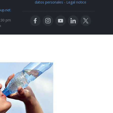
datos personales
-
Legal notice
up.net
5:30 pm
o