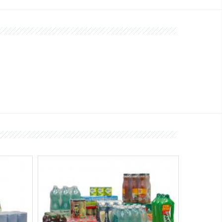
BP series
Product composition
 BP
Máquinas SMIPACK:
Serie BP