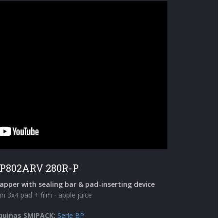
P802ARV 280R-P
apper with sealing bar & pad-inserting device
in 3x4 pad + film - apple juice
uinas SMIPACK:
Serie BP