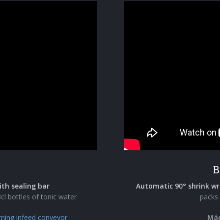
B
ith sealing bar
Automatic 90° shrink wr
cl bottles of tonic water
packs 
rning infeed conyevor
Máq