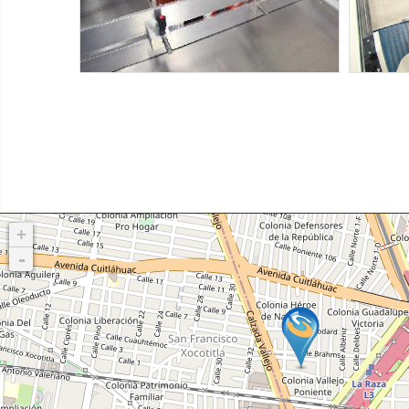
Máquinas SMIPACK:
Serie BP
Tag:
Solo film
-
Botellas de vidrio
-
Má
Alimentos en conserva
-
3x2 packs
Tag:
Pl