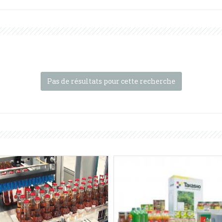
Pas de résultats pour cette recherche
BP802ARV 280R-P
BP series
atic 90° shrink wrapper with
Product composition
Máquinas SMIPACK:
Serie
ng bar & pad-inserting device -