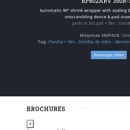
BP802ARV 350R-
Automatic 90° shrink wrapper with sealing 
unscrambling device & pad-inser
packs in 3x2 pad + film - toma
Máquinas SMIPACK:
Seri
Tag:
Plancha + film
-
Botellas de vidrio
-
Aliment
Descargar video
BROCHURES
Close
×