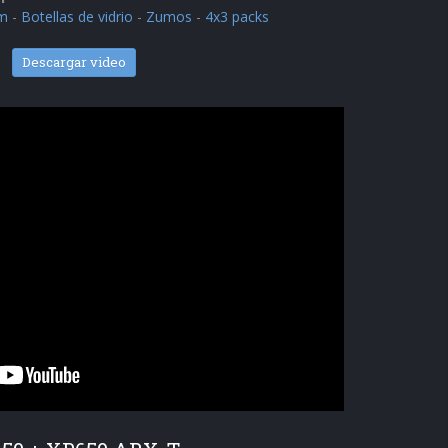
lm
-
Botellas de vidrio
-
Zumos
-
4x3 packs
Descargar video