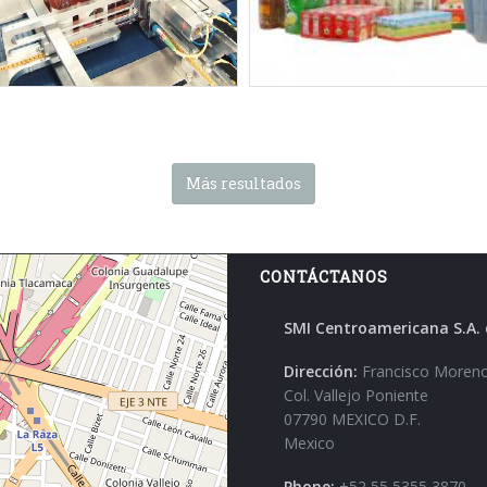
Tag:
Solo film
-
Plancha + film
-
Ba
apple juice - infeed
film
-
Botellas de vidrio
-
Latas
-
quinas SMIPACK:
Serie BP
Brik
-
Cajas de cartón
-
Envases
ancha + film
-
Botellas de vidrio
-
Zumos
-
Bebidas
-
Cerveza
-
Le
Zumos
-
4x3 packs
productos derivados
-
Aliment
conserva
-
Artículos domésti
Ingeniería
-
2x2 packs
-
3x1 pack
packs
-
3x5 packs
-
4x2 packs
-
1x
Más resultados
CONTÁCTANOS
SMI Centroamericana S.A. 
Dirección:
Francisco Moreno
Col. Vallejo Poniente
07790 MEXICO D.F.
Mexico
Phone:
+52 55 5355 3870