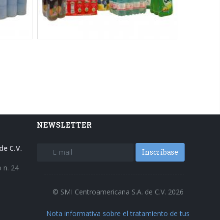
ndeja +
Tag:
Solo film
-
Botellas PET
-
Botellas de
Botes
-
vidrio
-
Latas
-
Tarros
-
Brik
-
Cajas de
 HDPE
-
cartón
-
Envases HDPE
-
Agua
-
Bebidas
-
che y
Cerveza
-
Alimentos en conserva
-
os en
Artículos domésticos
-
2x2 packs
-
3x1
cos
-
packs
-
3x2 packs
-
3x5 packs
-
4x2 packs
s
-
3x2
-
4x3 packs
-
1x1 packs
1 packs
NEWSLETTER
de C.V.
Inscríbase
 n. 24
© SMI Centroamericana S.A. de C.V. 2026
Nota informativa sobre el tratamiento de tus