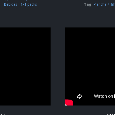
s
-
Bebidas
-
1x1 packs
Tag:
Plancha + fi