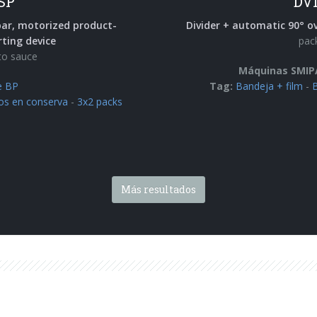
SP
DV
bar, motorized product-
Divider + automatic 90° ov
ting device
pack
to sauce
Máquinas SMIP
e BP
Tag:
Bandeja + film
-
B
os en conserva
-
3x2 packs
Más resultados