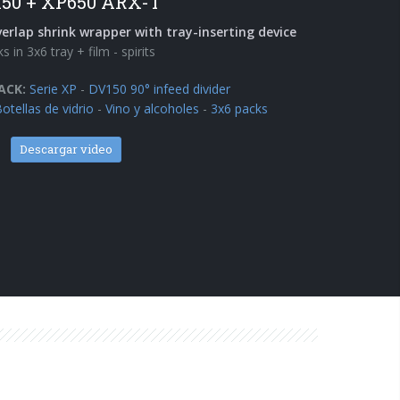
150 + XP650 ARX-T
erlap shrink wrapper with tray-inserting device
s in 3x6 tray + film - spirits
ACK:
Serie XP
-
DV150 90° infeed divider
otellas de vidrio
-
Vino y alcoholes
-
3x6 packs
Descargar video