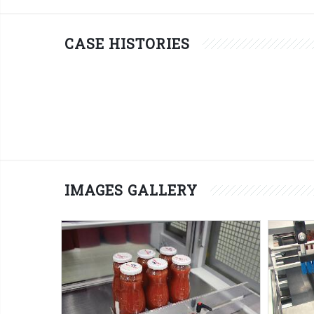
CASE HISTORIES
IMAGES GALLERY
BP600
Semi-automatic shrink wrapper with
Autom
sealing bar - tomato juice
seali