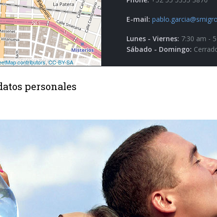
E-mail:
pablo.garcia@smigro
Lunes - Viernes:
7:30 am - 
Sábado - Domingo:
Cerrad
datos personales