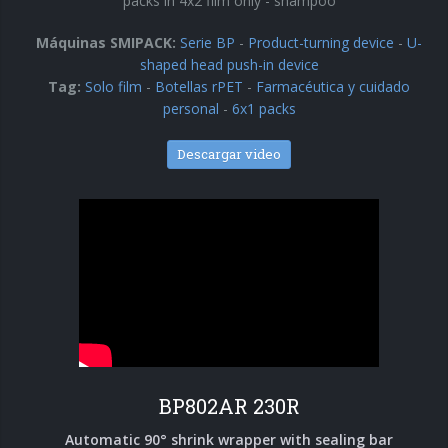
packs in 4x2 film only - shampoo
Encartonadoras wrap-around
Máquinas SMIPACK:
Serie BP
-
Product-turning device
-
U-
Serie WPS
shaped head push-in device
Tag:
Solo film
-
Botellas rPET
-
Farmacéutica y cuidado
personal
-
6x1 packs
Colocadoras automáticas de asas
Serie HA
Descargar video
BP802AR 230R
Automatic 90° shrink wrapper with sealing bar