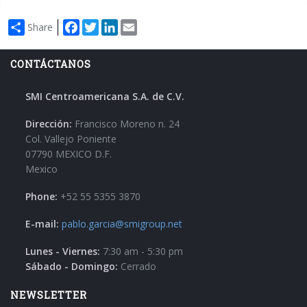
Facebook
Twitter
LinkedIn
Email
Share
CONTÁCTANOS
SMI Centroamericana S.A. de C.V.
Dirección:
Francisco Moreno n. 24
Col. Vallejo Poniente
07790 MEXICO D.F.
Mexico
Phone:
+52 55 5355 3870
E-mail:
pablo.garcia@smigroup.net
Lunes - Viernes:
7:30 am - 5:30 pm
Sábado - Domingo:
Cerrado
NEWSLETTER