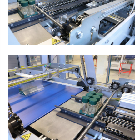
Máquinas SMIPACK:
Serie XP
-
Serie WPS
-
Product-turning
device
Tag:
Bandeja + film
-
Bandeja wrap-around
-
Frascos de
vidrio
-
Alimentos en conserva
-
3x2 packs
-
5x2 packs
XP650 ARX-T + WPS 280R-T
Overlap shrink wrapper with tray-inserting device + wrap-
around case packer - spices - film wrapping zone
Máquinas SMIPACK:
Serie XP
-
Serie WPS
-
Product-turning
device
Tag:
Bandeja + film
-
Bandeja wrap-around
-
Frascos de
vidrio
-
Alimentos en conserva
-
3x2 packs
-
5x2 packs