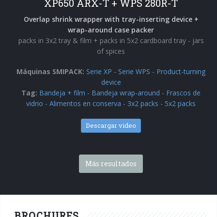
XP650 ARX-T + WPS 280R-T
Overlap shrink wrapper with tray-inserting device +
wrap-around case packer
packs in 3x2 tray & film + packs in 5x2 cardboard tray - jars
of spices
Máquinas SMIPACK:
Serie XP
-
Serie WPS
-
Product-turning
device
Tag:
Bandeja + film
-
Bandeja wrap-around
-
Frascos de
vidrio
-
Alimentos en conserva
-
3x2 packs
-
5x2 packs
Descargar video
Más resultados
BROCHURES