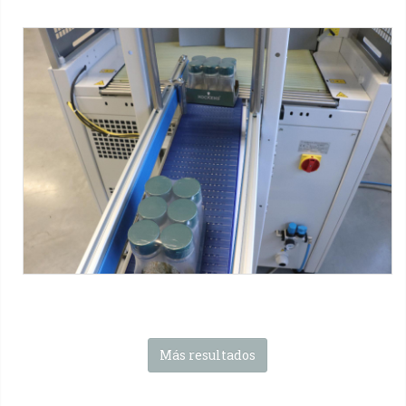
XP650 ARX-T + WPS 280R-T
Overlap shrink wrapper with tray-inserting device + wrap-
around case packer - spices - turning pack device
Máquinas SMIPACK:
Serie XP
-
Serie WPS
-
Product-turning
device
Tag:
Bandeja + film
-
Bandeja wrap-around
-
Frascos de
vidrio
-
Alimentos en conserva
-
3x2 packs
-
5x2 packs
Más resultados