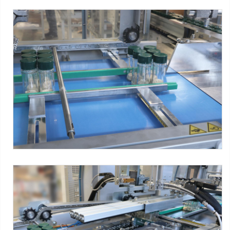
XP650 ARX-T + WPS 280R-T
Overlap shrink wrapper with tray-inserting device + wrap-
around case packer - spices - intermediate conveyor
Máquinas SMIPACK:
Serie XP
-
Serie WPS
-
Product-turning
device
Tag:
Bandeja + film
-
Bandeja wrap-around
-
Frascos de
vidrio
-
Alimentos en conserva
-
3x2 packs
-
5x2 packs
XP650 ARX-T + WPS 280R-T
Overlap shrink wrapper with tray-inserting device + wrap-
around case packer - spices - tray former