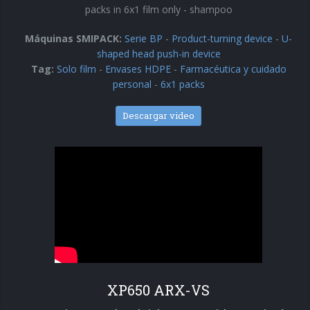
packs in 6x1 film only - shampoo
Máquinas SMIPACK:
Serie BP
-
Product-turning device
-
U-
shaped head push-in device
Tag:
Solo film
-
Envases HDPE
-
Farmacéutica y cuidado
personal
-
6x1 packs
Descargar video
XP650 ARX-VS