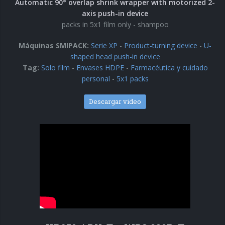
Automatic 90° overlap shrink wrapper with motorized 2-
axis push-in device
packs in 5x1 film only - shampoo
Máquinas SMIPACK:
Serie XP
-
Product-turning device
-
U-
shaped head push-in device
Tag:
Solo film
-
Envases HDPE
-
Farmacéutica y cuidado
personal
-
5x1 packs
Descargar video